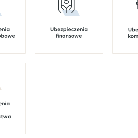
Ubezpieczenia
enia
Ube
finansowe
sobowe
kom
enia
a
ctwa