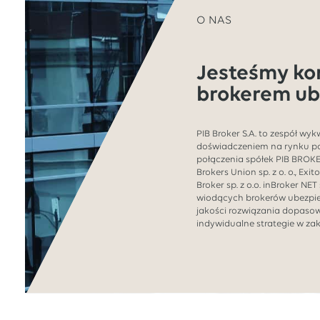
O NAS
Jesteśmy k
brokerem ub
PIB Broker S.A. to zespół wy
doświadczeniem na rynku p
połączenia spółek PIB BROKER 
Brokers Union sp. z o. o., Exit
Broker sp. z o.o. inBroker NET 
wiodących brokerów ubezpie
jakości rozwiązania dopaso
indywidualne strategie w zak