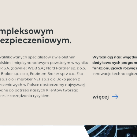
ompleksowym
ezpieczeniowym.
kwalifikowanych specjalistów z wieloletnim
Wyróżniają nas: wyjątk
olskim i międzynarodowym powstałym w wyniku
dedykowanych programó
S.A. (dawniej: WDB S.A.) Nord Partner sp. z o.o.,
funkcjonujących rozwią
o Broker sp. z o.o., Equinum Broker sp. z o.o., Eko
innowacje technologiczn
sp. z o.o. i mBroker NET sp. z o.o. Jako jeden z
czeniowych w Polsce dostarczamy najwyższej
wane do potrzeb naszych Klientów tworząc
resie zarządzania ryzykiem.
więcej