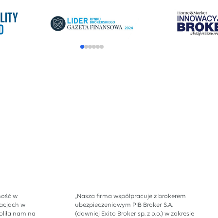
ność w
„Nasza firma współpracuje z brokerem
acjach w
ubezpieczeniowym PIB Broker S.A.
liła nam na
(dawniej Exito Broker sp. z o.o.) w zakresie