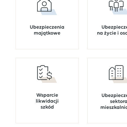
Ubezpiecz
Ubezpieczenia
na życie i o
majątkowe
Wsparcie
Ubezpiecz
likwidacji
sektor
szkód
mieszkalni