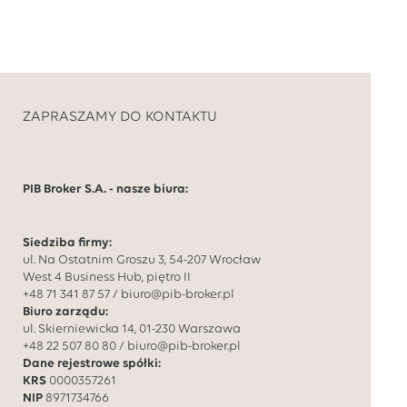
ZAPRASZAMY DO KONTAKTU
PIB Broker S.A. - nasze biura:
Siedziba firmy:
ul. Na Ostatnim Groszu 3, 54-207 Wrocław
West 4 Business Hub, piętro II
+48 71 341 87 57
/
biuro@pib-broker.pl
Biuro zarządu:
ul. Skierniewicka 14, 01-230 Warszawa
+48 22 507 80 80
/
biuro@pib-broker.pl
Dane rejestrowe spółki:
KRS
0000357261
NIP
8971734766