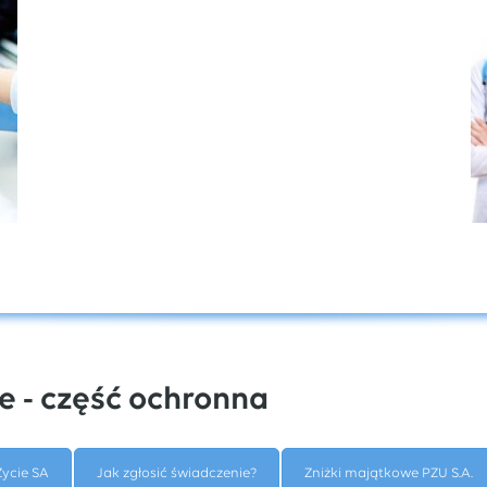
e - część ochronna
ycie SA
Jak zgłosić świadczenie?
Zniżki majątkowe PZU S.A.