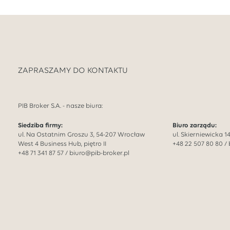
ZAPRASZAMY DO KONTAKTU
PIB Broker S.A. - nasze biura:
Siedziba firmy:
Biuro zarządu:
ul. Na Ostatnim Groszu 3, 54-207 Wrocław
ul. Skierniewicka 
West 4 Business Hub, piętro II
+48 22 507 80 80
/
+48 71 341 87 57
/
biuro@pib-broker.pl