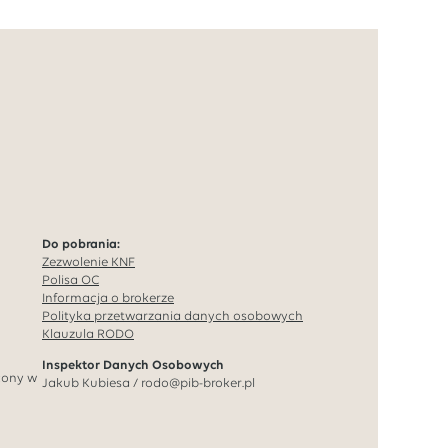
Do pobrania:
Zezwolenie KNF
Polisa OC
Informacja o brokerze
Polityka przetwarzania danych osobowych
Klauzula RODO
Inspektor Danych Osobowych
cony w
Jakub Kubiesa /
rodo@pib-broker.pl