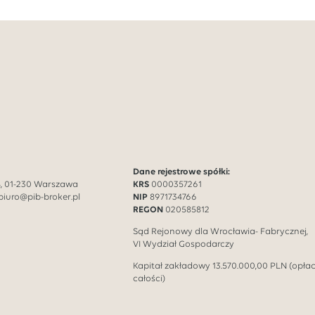
Dane rejestrowe spółki:
14, 01-230 Warszawa
KRS
0000357261
biuro@pib-broker.pl
NIP
8971734766
REGON
020585812
Sąd Rejonowy dla Wrocławia- Fabrycznej,
VI Wydział Gospodarczy
Kapitał zakładowy
13.570.000,00
PLN (opła
całości)