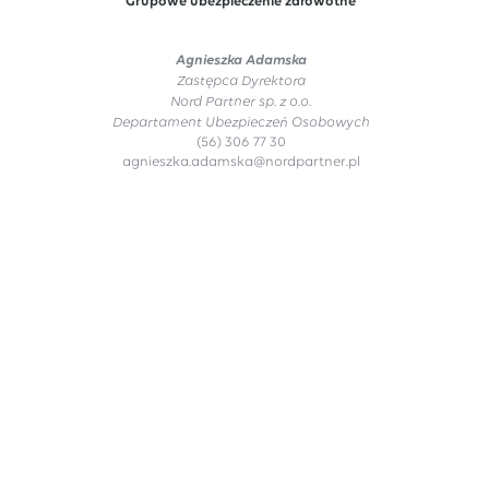
Grupowe ubezpieczenie zdrowotne
Agnieszka Adamska
Zastępca Dyrektora
Nord Partner sp. z o.o.
Departament Ubezpieczeń Osobowych
(56) 306 77 30
agnieszka.adamska@nordpartner.pl