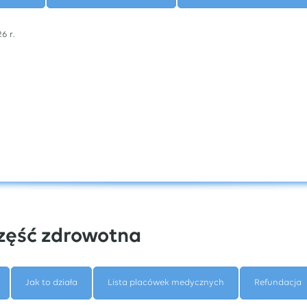
6 r.
zęść zdrowotna
Jak to działa
Lista placówek medycznych
Refundacja