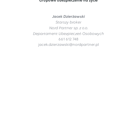
Grupowe ubezpieczenie na życie
Jacek Dzierżawski
Starszy broker
Nord Partner sp. z o.o.
Departament Ubezpieczeń Osobowych
661 612 748
jacek.dzierzawski@nordpartner.pl