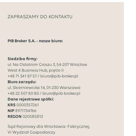
ZAPRASZAMY DO KONTAKTU
PIB Broker S.A. - nasze biura:
Siedziba firmy:
ul. Na Ostatnim Groszu 3, 54-207 Wrocław
West 4 Business Hub, piętro II
+48 71 341 87 57
/
biuro@pib-broker.pl
Biuro zarządu:
ul. Skierniewicka 14, 01-230 Warszawa
+48 22 507 80 80
/
biuro@pib-broker.pl
Dane rejestrowe spółki:
KRS
0000357261
NIP
8971734766
REGON
020585812
Sąd Rejonowy dla Wrocławia- Fabrycznej,
VI Wydział Gospodarczy