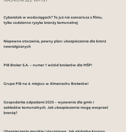
NAJNOWSZE WPISY
Cyberatak w wodociągach? To już nie scenariusz z filmu,
tylko codzienne ryzyko branży komunalnej
Niepewne otoczenie, pewny plan: ubezpieczenia dla branż
newralgicznych
PIB Broker S.A. – numer 1 wśród brokerów dla MŚP!
Grupa PIB na 4. miejscu w Almanachu Brokerów!
Gospodarka odpadami 2025 – wyzwania dla gmin i
zakładów komunalnych. Jak ubezpieczenia mogą wesprzeć
branżę?
Ubezpieczenia morskie i stoczniowe. Jak globalne kryzysy