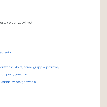
nostek organizacyjnych
ieczenia
należności do tej samej grupy kapitałowej
nia z postępowania
w udziału w postępowaniu