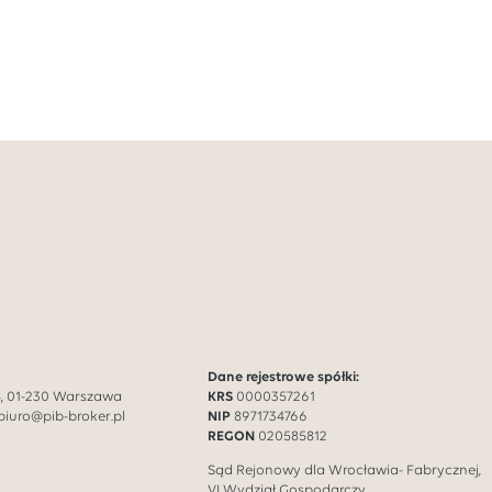
Dane rejestrowe spółki:
14, 01-230 Warszawa
KRS
0000357261
biuro@pib-broker.pl
NIP
8971734766
REGON
020585812
Sąd Rejonowy dla Wrocławia- Fabrycznej,
VI Wydział Gospodarczy