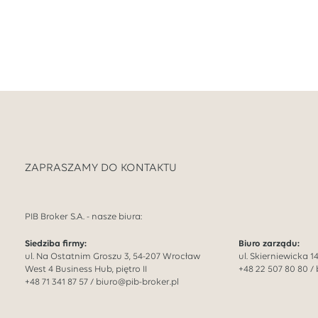
ZAPRASZAMY DO KONTAKTU
PIB Broker S.A. - nasze biura:
Siedziba firmy:
Biuro zarządu:
ul. Na Ostatnim Groszu 3, 54-207 Wrocław
ul. Skierniewicka 
West 4 Business Hub, piętro II
+48 22 507 80 80
/
+48 71 341 87 57
/
biuro@pib-broker.pl