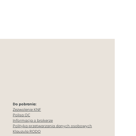
Do pobrania:
Zezwolenie KNF
Polisa OC
Informacja o brokerze
Polityka przetwarzania danych osobowych
Klauzula RODO