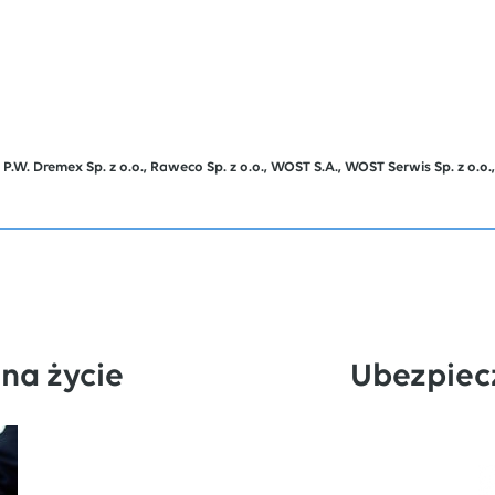
W. Dremex Sp. z o.o., Raweco Sp. z o.o., WOST S.A., WOST Serwis Sp. z o.o., 
na życie
Ubezpiec