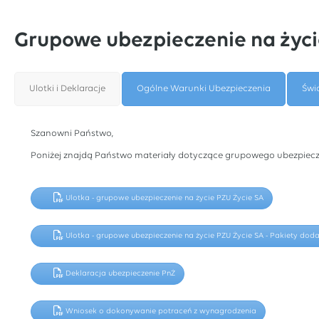
Grupowe ubezpieczenie na życi
Ulotki i Deklaracje
Ogólne Warunki Ubezpieczenia
Świ
Szanowni Państwo,
Poniżej znajdą Państwo materiały dotyczące grupowego ubezpiecz
Ulotka - grupowe ubezpieczenie na życie PZU Życie SA
Ulotka - grupowe ubezpieczenie na życie PZU Życie SA - Pakiety do
Deklaracja ubezpieczenie PnŻ
Wniosek o dokonywanie potraceń z wynagrodzenia