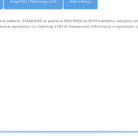
mojePZU i Telemedycyna
Refundacja
nia zakresu STANDARD w pakiecie INDYWIDUALNYM każdemu swojemu pracow
e w wysokości co najmniej 27,83 zł miesięcznie. Informacja o wysokośc