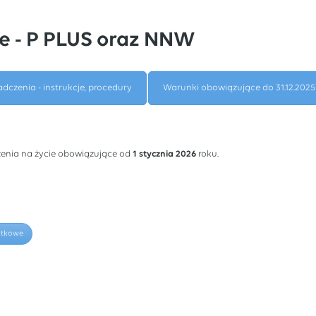
e - P PLUS oraz NNW
adczenia - instrukcje, procedury
Warunki obowiązujące do 31.12.2025
enia na życie obowiązujące od
1 stycznia 2026
roku.
datkowe