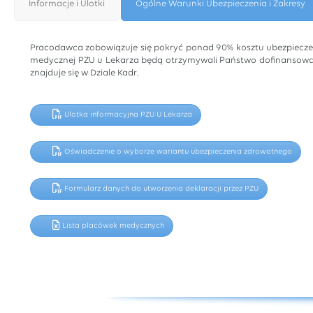
Informacje i Ulotki
Ogólne Warunki Ubezpieczenia i Zakresy
Pracodawca zobowiązuje się pokryć ponad 90% kosztu ubezpiecze
medycznej PZU u Lekarza będą otrzymywali Państwo dofinansowani
znajduje się w Dziale Kadr.
Ulotka informacyjna PZU U Lekarza
Oświadczenie o wyborze wariantu ubezpieczenia zdrowotnego
Formularz danych do utworzenia deklaracji przez PZU
Lista placówek medycznych