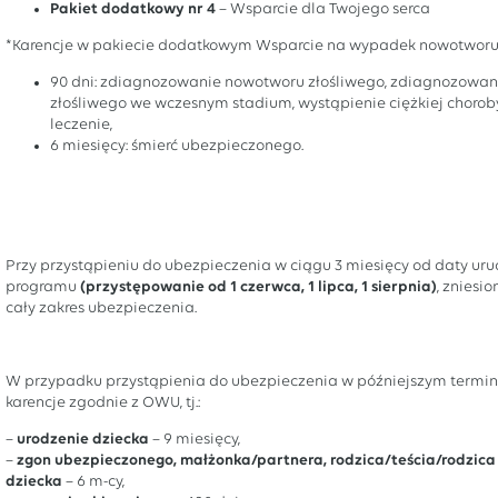
Pakiet dodatkowy nr 4
– Wsparcie dla Twojego serca
*Karencje w pakiecie dodatkowym Wsparcie na wypadek nowotworu
90 dni: zdiagnozowanie nowotworu złośliwego, zdiagnozowa
złośliwego we wczesnym stadium, wystąpienie ciężkiej choroby
leczenie,
6 miesięcy: śmierć ubezpieczonego.
Przy przystąpieniu do ubezpieczenia w ciągu 3 miesięcy od daty ur
programu
(przystępowanie od 1 czerwca, 1 lipca, 1 sierpnia)
, zniesi
cały zakres ubezpieczenia.
W przypadku przystąpienia do ubezpieczenia w późniejszym termi
karencje zgodnie z OWU, tj.:
–
urodzenie dziecka
– 9 miesięcy,
–
zgon ubezpieczonego, małżonka/partnera, rodzica/teścia/rodzica
dziecka
– 6 m-cy,