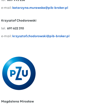
tel.
669 995 238
e-mail:
katarzyna.murawska@pib-broker.pl
Krzysztof Chodorowski
tel.
691 622 310
e-mail:
krzysztof.chodorowski@pib-broker.pl
Magdalena Mirosław