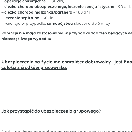
–
operacje chirurgiczne
– 180 dni,
–
ciężka choroba ubezpieczonego, leczenie specjalistyczne
– 90 dni,
–
ciężka choroba małżonka/partnera
– 180 dni,
–
leczenie szpitalne
– 30 dni
– karencja w przypadku
samobójstwa
skrócona do 6 m-cy.
Karencje nie mają zastosowania w przypadku zdarzeń będących w
nieszczęśliwego wypadku!
Ubezpieczenie na życie ma charakter dobrowolny i jest fi
całości z środków pracownika.
Jak przystąpić do ubezpieczenia grupowego?
Osoby zainteresowane ubezpieczeniem grupowym na życie proszone