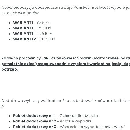
Nowa propozycja ubezpieczenia daje Państwu możliwość wyboru j
czterech wariantów:
WARIANT I
– 63,50 zł
WARIANT II
– 71,50 zł
WARIANT III
– 95,10 zł
WARIANT IV
– 115,50 zł
Zarówno pracownicy, jak i członkowie ich rodzin (małżonkowie, part
pełnoletnie dzieci) mogą swobodnie wybierać wariant najlepiej d
potrzeb.
Dodatkowo wybrany wariant można rozbudować zarówno dla siebie j
o:
Pakiet dodatkowy nr 1
– Ochrona dla dziecka
Pakiet dodatkowy nr 2
– W razie wypadku
Pakiet dodatkowy nr 3
– Wsparcie na wypadek nowotworu*