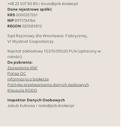
+48 22 507 80 80
/
biuro@pib-broker.pl
Dane rejestrowe spółki:
KRS
0000357261
NIP
8971734766
REGON
020585812
Sąd Rejonowy dla Wrocławia- Fabrycznej,
VI Wydział Gospodarczy
Kapitał zakładowy
13.570.000,00
PLN (opłacony w
całości)
Do pobrania:
Zezwolenie KNF
Polisa OC
Informacja o brokerze
Polityka przetwarzania danych osobowych
Klauzula RODO
Inspektor Danych Osobowych
Jakub Kubiesa /
rodo@pib-broker.pl