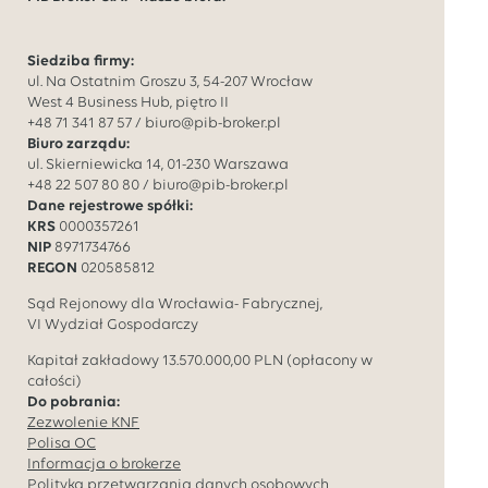
Siedziba firmy:
ul. Na Ostatnim Groszu 3, 54-207 Wrocław
West 4 Business Hub, piętro II
+48 71 341 87 57
/
biuro@pib-broker.pl
Biuro zarządu:
ul. Skierniewicka 14, 01-230 Warszawa
+48 22 507 80 80
/
biuro@pib-broker.pl
Dane rejestrowe spółki:
KRS
0000357261
NIP
8971734766
REGON
020585812
Sąd Rejonowy dla Wrocławia- Fabrycznej,
VI Wydział Gospodarczy
Kapitał zakładowy
13.570.000,00
PLN (opłacony w
całości)
Do pobrania:
Zezwolenie KNF
Polisa OC
Informacja o brokerze
Polityka przetwarzania danych osobowych