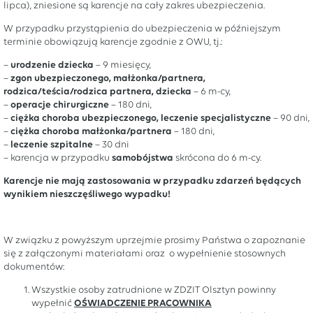
lipca), zniesione są karencje na cały zakres ubezpieczenia.
W przypadku przystąpienia do ubezpieczenia w późniejszym
terminie obowiązują karencje zgodnie z OWU, tj.:
–
urodzenie dziecka
– 9 miesięcy,
–
zgon ubezpieczonego, małżonka/partnera,
rodzica/teścia/rodzica partnera, dziecka
– 6 m-cy,
–
operacje chirurgiczne
– 180 dni,
–
ciężka choroba ubezpieczonego, leczenie specjalistyczne
– 90 dni,
–
ciężka choroba małżonka/partnera
– 180 dni,
–
leczenie szpitalne
– 30 dni
– karencja w przypadku
samobójstwa
skrócona do 6 m-cy.
Karencje nie mają zastosowania w przypadku zdarzeń będących
wynikiem nieszczęśliwego wypadku!
W związku z powyższym uprzejmie prosimy Państwa o zapoznanie
się z załączonymi materiałami oraz o wypełnienie stosownych
dokumentów:
Wszystkie osoby zatrudnione w ZDZIT Olsztyn powinny
wypełnić
OŚWIADCZENIE PRACOWNIKA