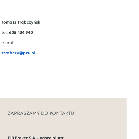
Tomasz Trąbczyński
tel.:
605 434 940
e-mail:
ttrabczy@pzu.pl
ZAPRASZAMY DO KONTAKTU
PIB Broker S.A. - nasze biura: