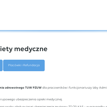
kiety medyczne
Placówki i Refundacja
enia zdrowotnego TUW PZUW
dla pracowników i funkcjonariuszy Izby Adm
grupowego ubezpieczenia opieki medycznej.
z osoby obsługującej ubezpieczenie ze strony ZZ CELKAS – w przypadku p