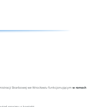
inistracji Skarbowej we Wrocławiu funkcjonującym
w ramach
ytań prosimy o kontakt.