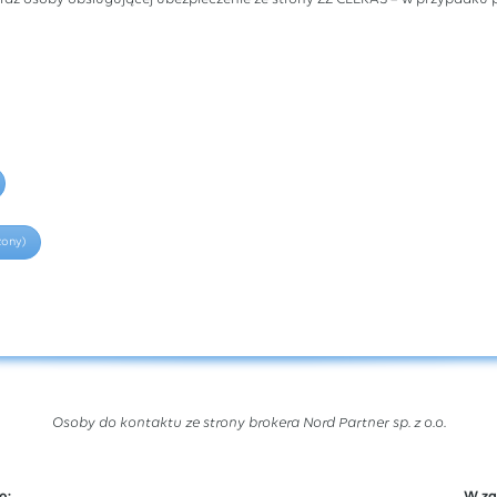
zony)
Osoby do kontaktu ze strony brokera Nord Partner sp. z o.o.
o:
W za