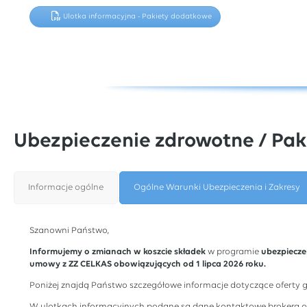
Ulotka informacyjna - Pakiety dodatkowe
Ubezpieczenie zdrowotne / Pa
Informacje ogólne
Ogólne Warunki Ubezpieczenia i Zakresy
Szanowni Państwo,
Informujemy o zmianach w koszcie składek
w programie
ubezpiecz
umowy z ZZ CELKAS obowiązujących od 1 lipca 2026 roku.
Poniżej znajdą Państwo szczegółowe informacje dotyczące oferty 
W ulotkach informacyjnych podane są dane kontaktowe brokera ora