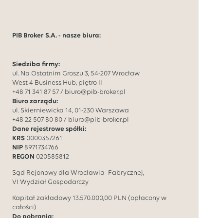
PIB Broker S.A. - nasze biura:
Siedziba firmy:
ul. Na Ostatnim Groszu 3, 54-207 Wrocław
West 4 Business Hub, piętro II
+48 71 341 87 57
/
biuro@pib-broker.pl
Biuro zarządu:
ul. Skierniewicka 14, 01-230 Warszawa
+48 22 507 80 80
/
biuro@pib-broker.pl
Dane rejestrowe spółki:
KRS
0000357261
NIP
8971734766
REGON
020585812
Sąd Rejonowy dla Wrocławia- Fabrycznej,
VI Wydział Gospodarczy
Kapitał zakładowy
13.570.000,00
PLN (opłacony w
całości)
Do pobrania: